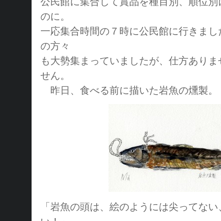
公民館に集合して賞品を種目別、順位別
のに。
一応集合時間の７時に公民館に行きまし
の方々
も大勢集まっていましたが、仕方ありま
せん。
昨日、食べる前に描いた岩魚の燻製。
「岩魚の頭は、絵のようには尖ってない
い！」