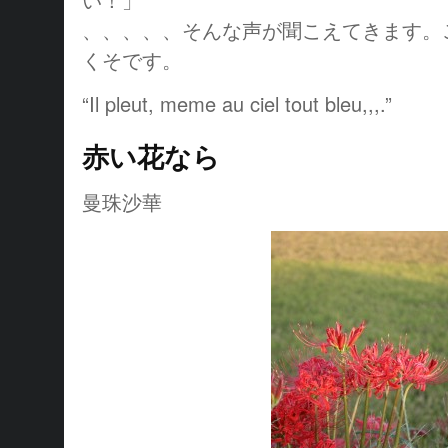
、、、、、そんな声が聞こえてきます。
くそです。
“Il pleut, meme au ciel tout bleu,,,.”
赤い花なら
曼珠沙華