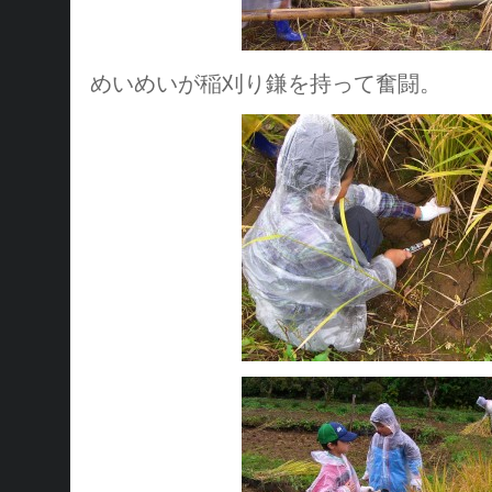
めいめいが稲刈り鎌を持って奮闘。