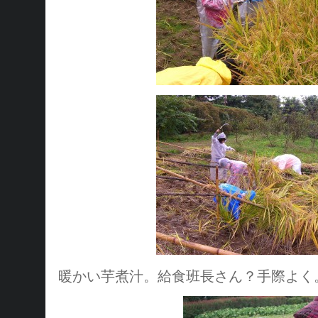
暖かい芋煮汁。給食班長さん？手際よく