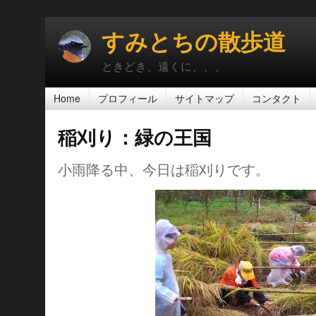
すみとちの散歩道
ときどき、遠くに、、、
Home
プロフィール
サイトマップ
コンタクト
稲刈り：緑の王国
小雨降る中、今日は稲刈りです。