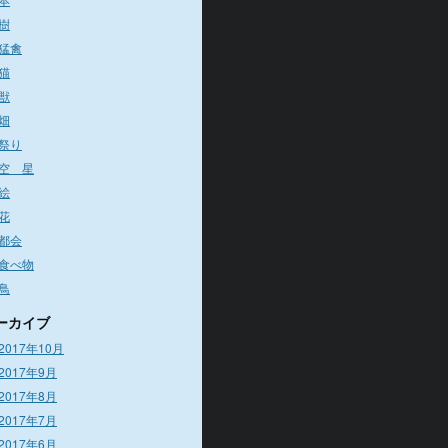
樹
猛禽
猫
獣
畑
祭り
空 星
絵
花
都会
食べ物
鳥
ーカイブ
2017年10月
2017年9月
2017年8月
2017年7月
2017年6月