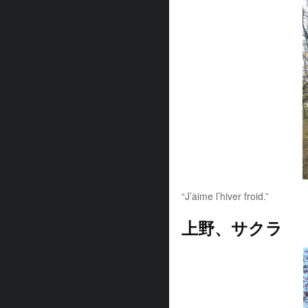
“J’aime l’hiver froid.”
上野、サクラ