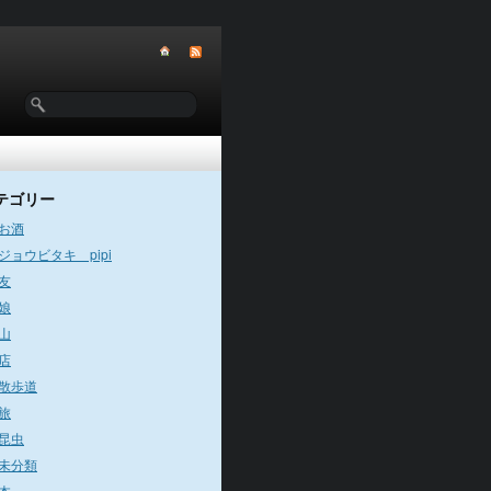
テゴリー
お酒
ジョウビタキ pipi
友
娘
山
店
散歩道
旅
昆虫
未分類
本