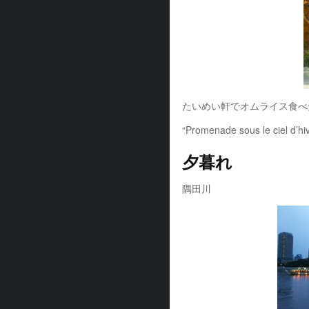
たいめい軒でオムライス食べ
“Promenade sous le ciel d’hiv
夕暮れ
隅田川