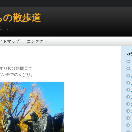
ちの散歩道
に、、、
イトマップ
コンタクト
カ
すり抜け垣間見て、
ベンチでのんびり。