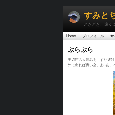
すみと
ときどき、遠く
Home
プロフィール
サ
ぶらぶら
美術館の人混みを、すり抜け
外に出れば青い空。あ~あ、