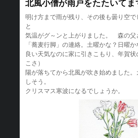
北風小僧が雨戸をたたいてま
明け方まで雨が残り、その後も曇り空で
と
気温がグ～ンと上がりました。 森の父
「蕎麦行脚」の連絡。土曜かな？日曜か
良い天気なのに家に引きこもり、年賀状
こさ）
陽が落ちてから北風が吹き始めました。
しそう。
クリスマス寒波になるでしょうか。